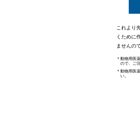
これより
くために
【包装】30個入
ませんの
動物用医
ので、ご
動物用医
い。
詳しい商品情報はパンフレットをご確認ください。
パンフレットダウンロード