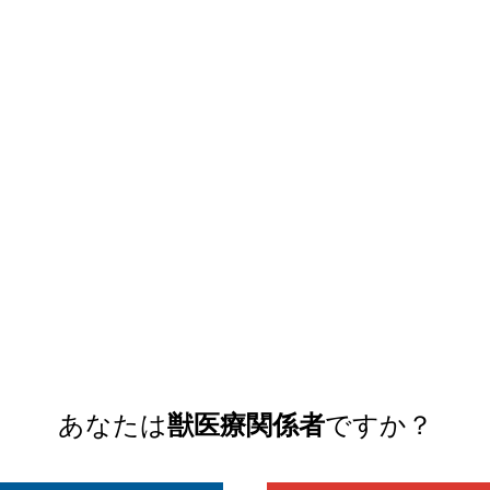
ラインナップ
犬：難治性のアトピー性皮膚炎における症状の緩和
アトモアチュアブル25mg「MP+」
あなたは
獣医療関係者
ですか？