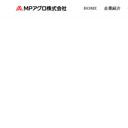
HOME
企業紹介
MP+ブランド製品第4弾
国内初！チュアブルタイプ
犬用シクロスポリン製剤
MPアグロ独占販売開始