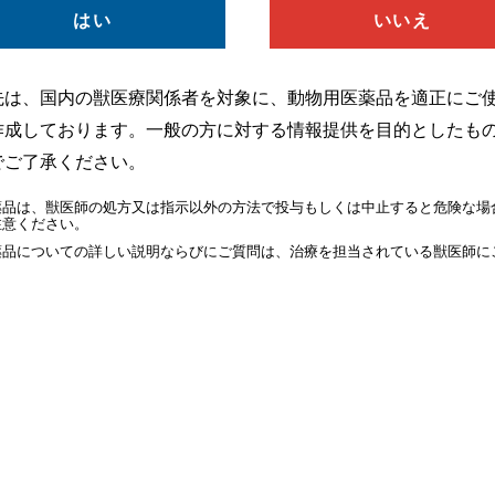
はい
いいえ
先は、国内の獣医療関係者を対象に、動物用医薬品を適正にご
作成しております。一般の方に対する情報提供を目的としたも
【包装】30個入
でご了承ください。
薬品は、獣医師の処方又は指示以外の方法で投与もしくは中止すると危険な場
注意ください。
薬品についての詳しい説明ならびにご質問は、治療を担当されている獣医師に
岩崎先生監修の嗜好性調査をご確認ください。
嗜好性調査ダウンロード