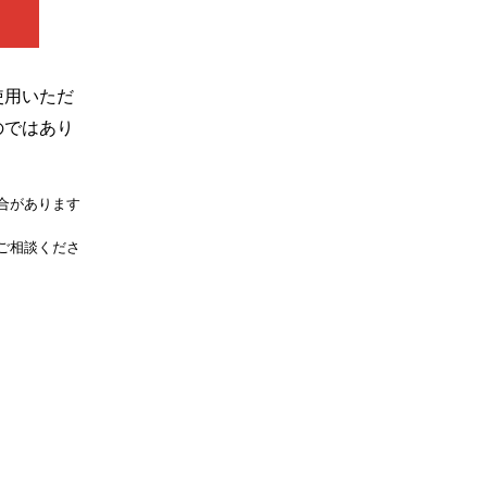
使用いただ
のではあり
【包装】30個入
合があります
ご相談くださ
商品のご注文は「MPプラス」へ
「MPプラス」へはこちらから